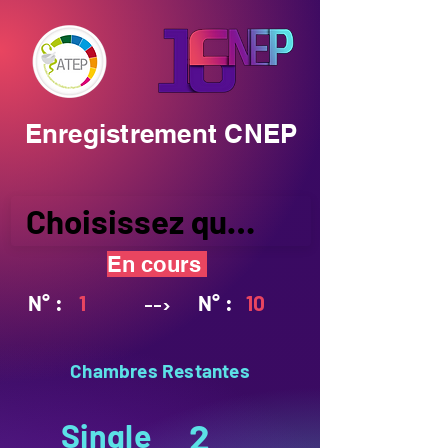
Enregistrement CNEP
Choisissez quand l'envoyer
En cours
N° :
1
N° :
10
-->
Chambres Restantes
Single