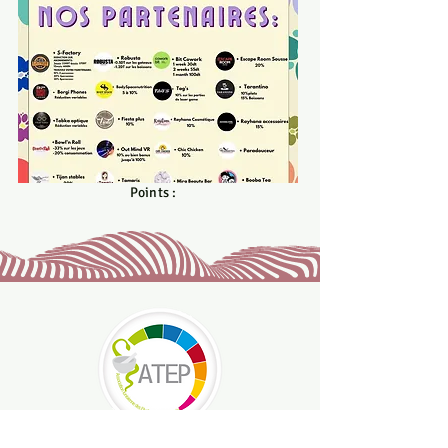
Wissemmarzougui5@gmail.com
Points :