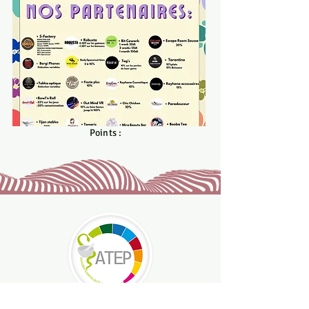
Omargaceur781@gmail.com
Points :