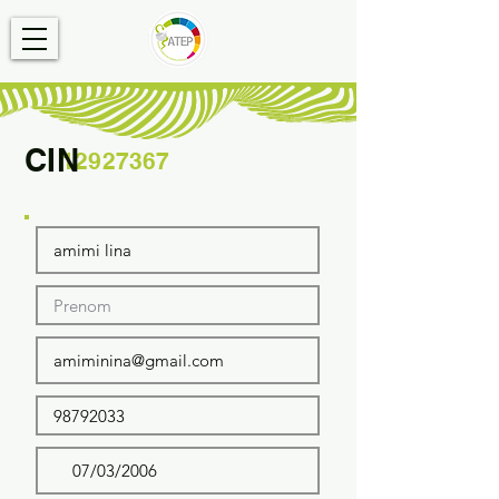
CIN
12927367