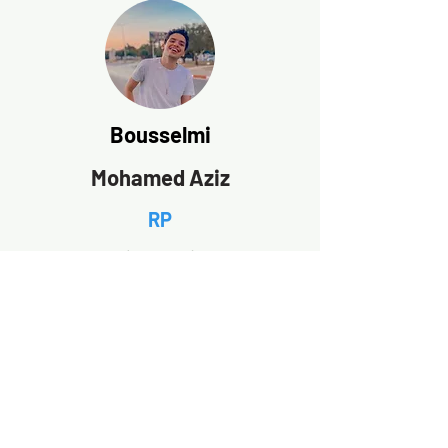
Bousselmi
Mohamed Aziz
RP
4ème année
Aissa