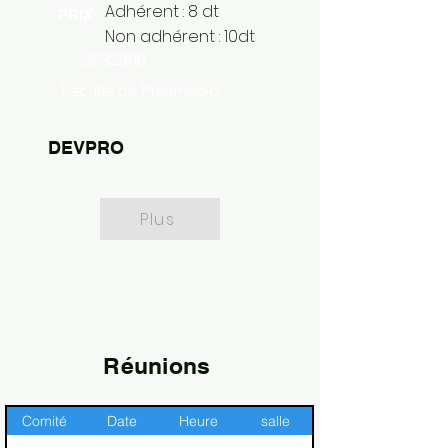
Adhérent : 8 dt
PRIX
Non adhérent : 10dt
2632306
Faculté de Pharmacie
DEVPRO
Plus
Réunions
Comité
Date
Heure
salle
Description